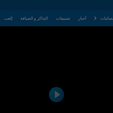
حصائيات
أخبار
تصنيفات
التذاكر و الضيافة
إلعب