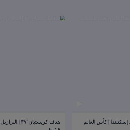
 90+3' | الأرجنتين ضد إسكتلندا | كأس العالم
٢٠١٩