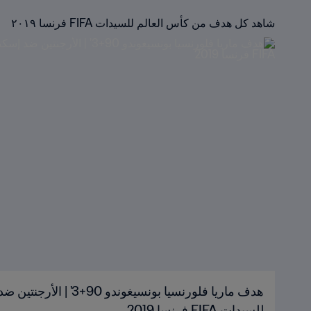
شاهد كل هدف من كأس العالم للسيدات FIFA فرنسا ٢٠١٩
هدف ماريا فلورنسيا بونسيغوندو
للسيدات FIFA فرنسا 2019