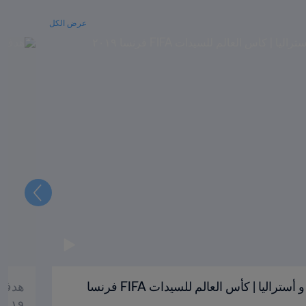
عرض الكل
التالي
هدف كريستيان '٣٧ | البرازيل و أستراليا | كأس العالم للسيدات FIFA فرنسا
٢٠١٩