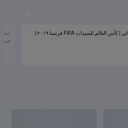
الولايات المتحدة وهولندا | النهائي | كأس العالم للسيدات FIFA فرنسا ٢٠١٩ |
فيدي
عرض الكل