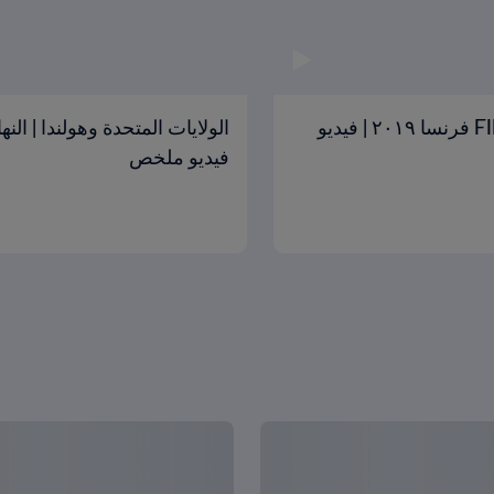
ألمانيا والصين | المجموعة ٢ | كأس العالم للسيدات FIFA فرنسا ٢٠١٩ | فيديو
فيديو ملخص