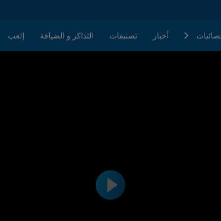
حصائيات
أخبار
تصنيفات
التذاكر و الضيافة
إلعب