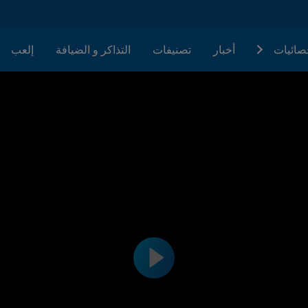
حصائيات
أخبار
تصنيفات
التذاكر و الضيافة
إلعب