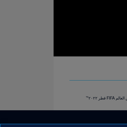
طر ٢٠٢٢™