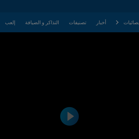
حصائيات
أخبار
تصنيفات
التذاكر و الضيافة
إلعب