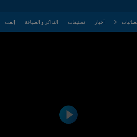
حصائيات
أخبار
تصنيفات
التذاكر و الضيافة
إلعب