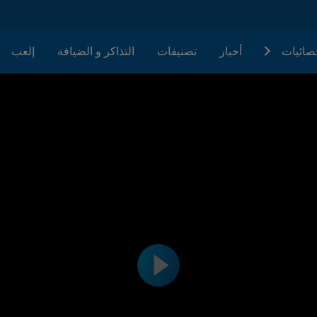
حصائيات
أخبار
تصنيفات
التذاكر و الضيافة
إلعب