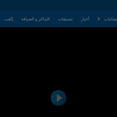
حصائيات
أخبار
تصنيفات
التذاكر و الضيافة
إلعب