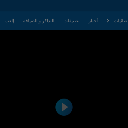
حصائيات
أخبار
تصنيفات
التذاكر و الضيافة
إلعب