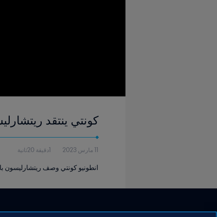
كونتي ينتقد ريتشارليس
11 مارس 2023
1دقيقة 20ثانية
انطونيو كونتي وصف ريتشارليسون بالأن