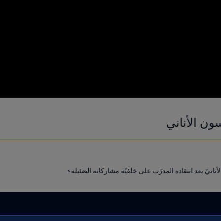
ون الأناني
انيّ بعد انتقاده المدرّب على خلفيّة مشاركاته الضئيلة>