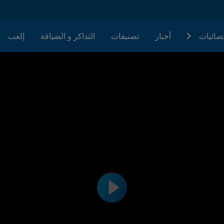
حصائيات
أخبار
تصنيفات
التذاكر و الضيافة
إلعب