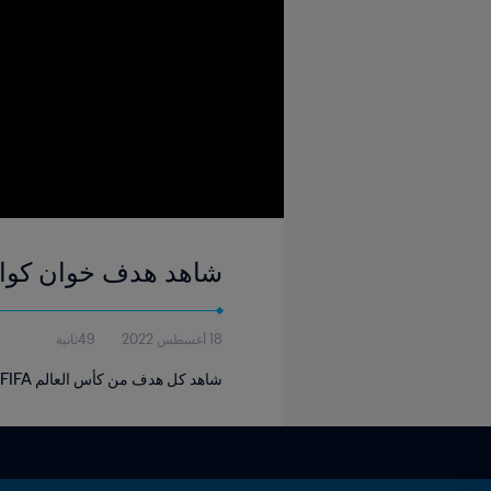
شاهد هدف خوان كوادرادو ٧٥' | بولندا - كولومبيا | كأس العال
18 أغسطس 2022
49ثانية
شاهد كل هدف من كأس العالم FIFA روسيا ٢٠١٨.