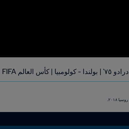
م FIFA روسيا ٢٠١٨