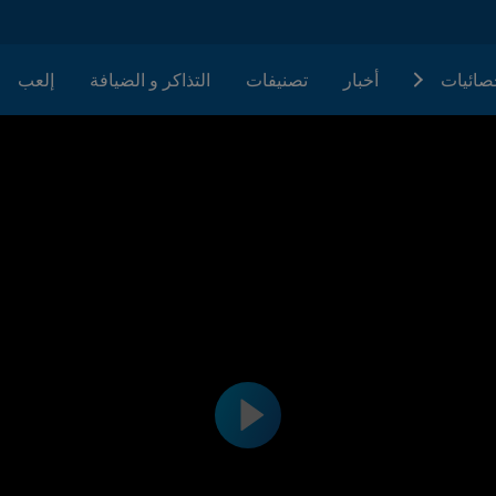
حصائيات
أخبار
تصنيفات
التذاكر و الضيافة
إلعب