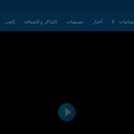
حصائيات
أخبار
تصنيفات
التذاكر و الضيافة
إلعب