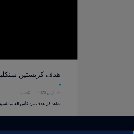
هدف كريستين سنكلير '٩٠+١ | الصين و كندا | كأس العالم للسيدات FIFA كن
16 مارس 2023
50ثانية
شاهد كل هدف من كأس العالم للسيدات FIFA كندا ٥