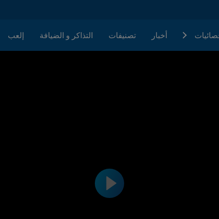
حصائيات
أخبار
تصنيفات
التذاكر و الضيافة
إلعب