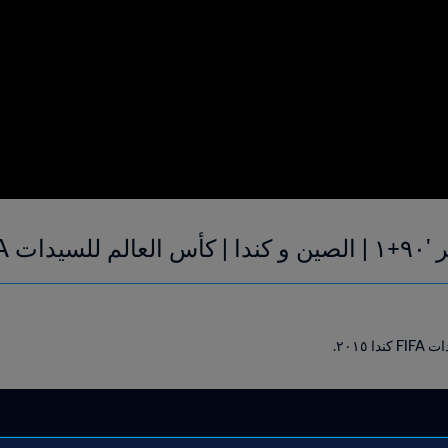
دا ٢٠١٥
٢٠١.