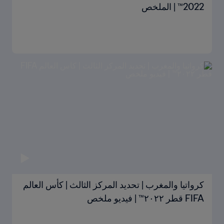
2022™ | الملخص
كرواتيا والمغرب | تحديد المركز الثالث | كأس العالم
FIFA قطر ٢٠٢٢™ | فيديو ملخص