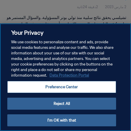
2 مارس 2023
2دقيقة 24ثانية
تشيلسي يحقق نتائج سلبية منذ تولي بوتر المسؤولية. والسؤال المستمر هو
هل سيُبقي البلوز على المدرب الإنجليزي أم سيتخلى عنه في النهاية
Your Privacy
We use cookies to personalize content and ads, provide
social media features and analyse our traffic. We also share
information about your use of our site with our social
media, advertising and analytics partners. You can select
سياسة الخصوصية
your cookie preferences by clicking on the buttons on the
right and place a do not sell or share my personal
شروط الخدمة
information request.
Data Protection Portal
إدارة تفضيلات ملفات تعريف الارتباط
Preference Center
حقوق النشر والطبع والتأليف © ١٩٩٤ - ٢٠٢٦ FIFA. جميع الحقوق محفوظة.
Reject All
I'm OK with that