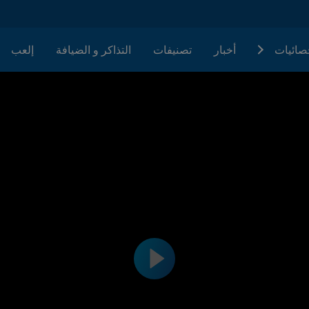
حصائيات
أخبار
تصنيفات
التذاكر و الضيافة
إلعب