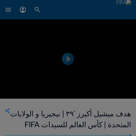
هدف ميشيل أكيرز '٣٩ | نيجيريا و الولايات
المتحدة | كأس العالم للسيدات FIFA
الولايات المتحدة الأمريكية ١٩٩٩