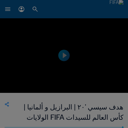
هدف سيسي '٢٠ | البرازيل و ألمانيا |
كأس العالم للسيدات FIFA الولايات
المتحدة الأمريكية ١٩٩٩