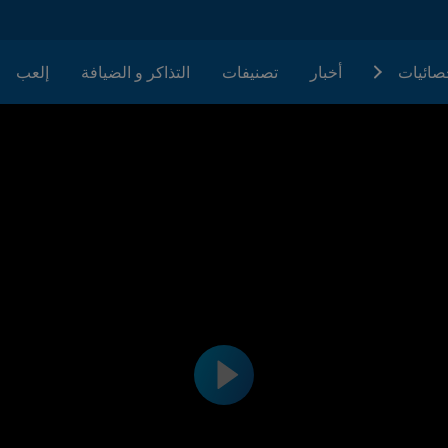
حصائيات
أخبار
تصنيفات
التذاكر و الضيافة
إلعب