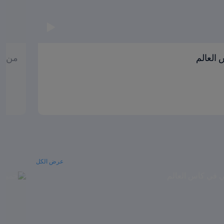
العالم
من ال
عرض الكل