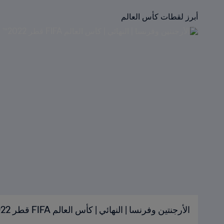
أبرز لقطات كأس العالم
الأرجنتين وفرنسا | النهائي | كأس العالم FIFA قطر 2022™ | الملخص