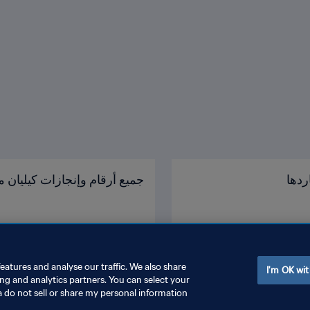
ردها
جميع أرقام وإنجازات كيليان م
eatures and analyse our traffic. We also share
I'm OK wit
ing and analytics partners. You can select your
a do not sell or share my personal information