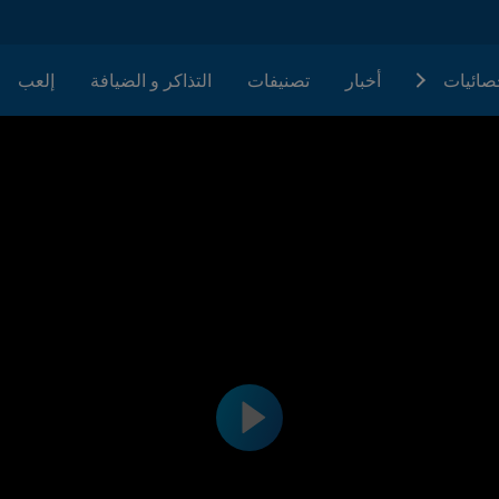
حصائيات
أخبار
تصنيفات
التذاكر و الضيافة
إلعب