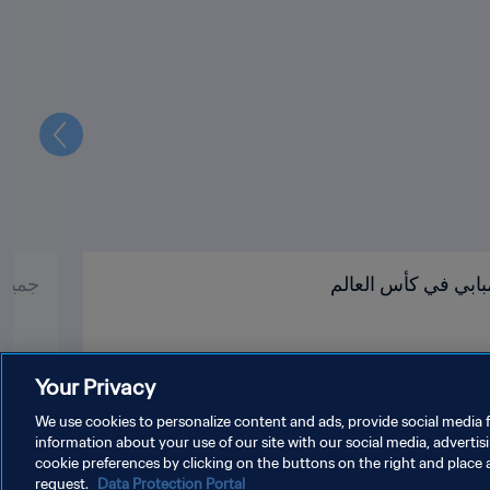
التالي
بابي في كأس العالم
جميع أبطال 
Your Privacy
We use cookies to personalize content and ads, provide social media f
information about your use of our site with our social media, advertis
cookie preferences by clicking on the buttons on the right and place 
request.
Data Protection Portal