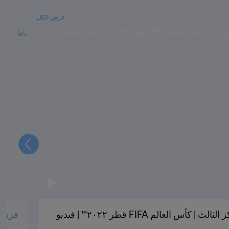
عرض الكل
التالي
كرواتيا والمغرب | تحديد المركز الثالث | كأس العالم FIFA قطر ٢٠٢٢™ | فيديو
فرنسا وا