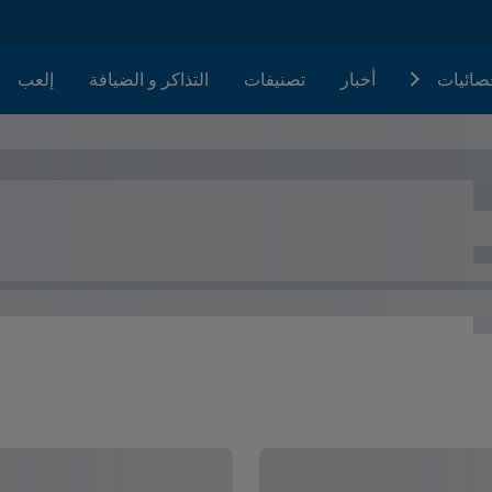
حصائيات
أخبار
تصنيفات
التذاكر و الضيافة
إلعب