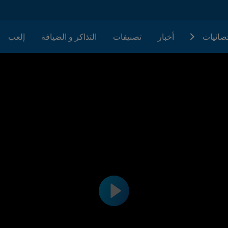
حصائيات
أخبار
تصنيفات
التذاكر و الضيافة
إلعب