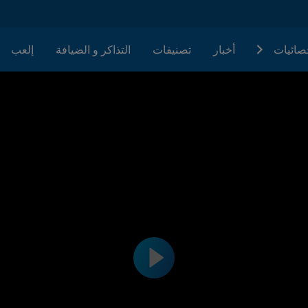
حصائيات
أخبار
تصنيفات
التذاكر و الضيافة
إلعب