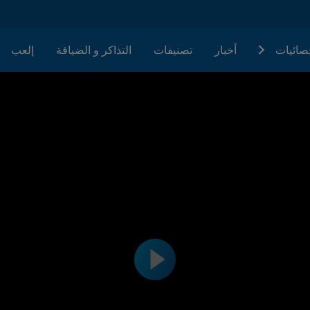
حصائيات
أخبار
تصنيفات
التذاكر و الضيافة
إلعب