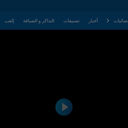
حصائيات
أخبار
تصنيفات
التذاكر و الضيافة
إلعب