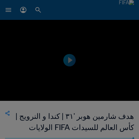
هدف شارمين هوبر '٣١ | كندا و النرويج |
كأس العالم للسيدات FIFA الولايات
المتحدة الأمريكية ١٩٩٩