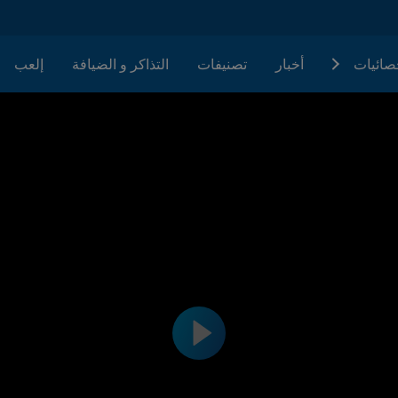
حصائيات
أخبار
تصنيفات
التذاكر و الضيافة
إلعب