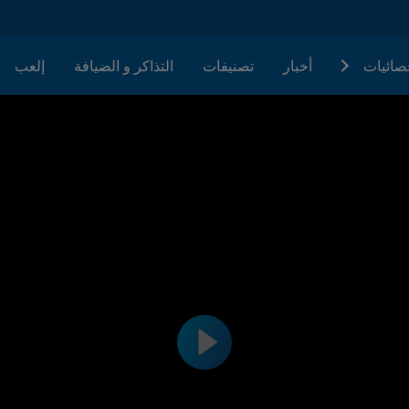
حصائيات
أخبار
تصنيفات
التذاكر و الضيافة
إلعب