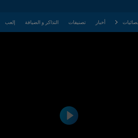
حصائيات
أخبار
تصنيفات
التذاكر و الضيافة
إلعب