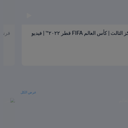
كرواتيا والمغرب | تحديد المركز الثالث | كأس العالم FIFA قطر ٢٠٢٢™ | فيديو
فرنسا وا
عرض الكل