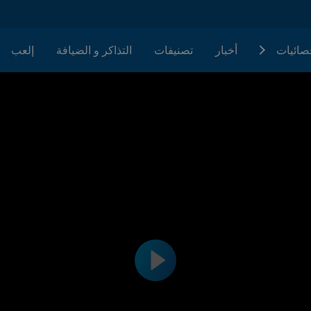
حصائيات
أخبار
تصنيفات
التذاكر و الضيافة
إلعب