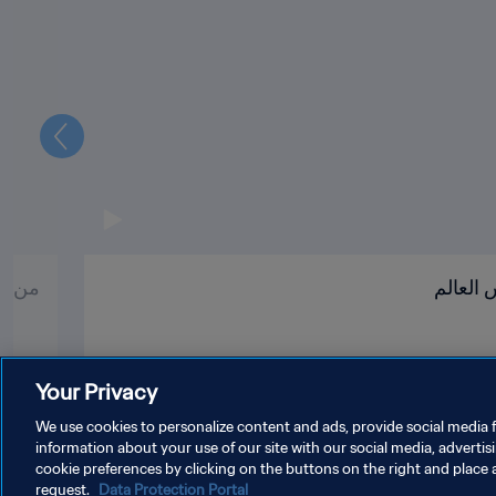
التالي
العالم
من ال
Your Privacy
We use cookies to personalize content and ads, provide social media f
information about your use of our site with our social media, advertis
cookie preferences by clicking on the buttons on the right and place 
request.
Data Protection Portal