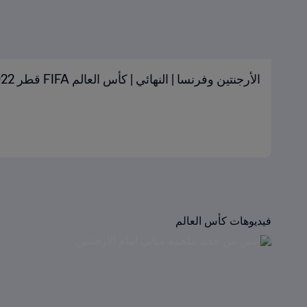
الأرجنتين وفرنسا | النهائي | كأس العالم FIFA قطر 2022™ | الملخص
فيديوهات كأس العالم