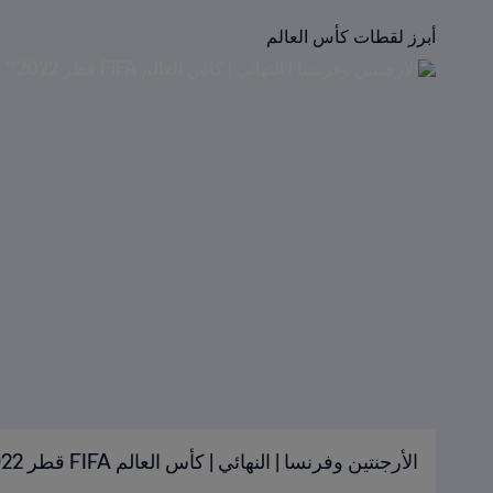
أبرز لقطات كأس العالم
الأرجنتين وفرنسا | النهائي | كأس العالم FIFA قطر 2022™ | الملخص