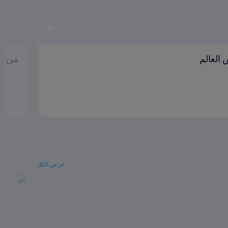
العالم
من ال
عرض الكل