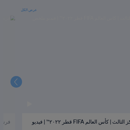
عرض الكل
التالي
كرواتيا والمغرب | تحديد المركز الثالث | كأس العالم FIFA قطر ٢٠٢٢™ | فيديو
فرنسا وا