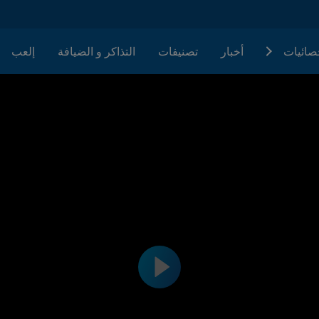
حصائيات
أخبار
تصنيفات
التذاكر و الضيافة
إلعب