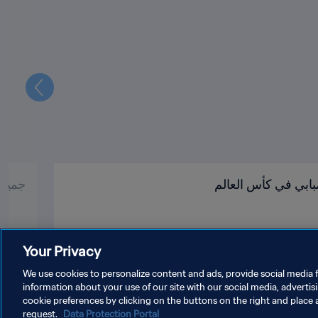
التالي
بابي في كأس العالم
جميع أبطال 
Your Privacy
We use cookies to personalize content and ads, provide social media f
information about your use of our site with our social media, advertis
cookie preferences by clicking on the buttons on the right and place 
request.
Data Protection Portal