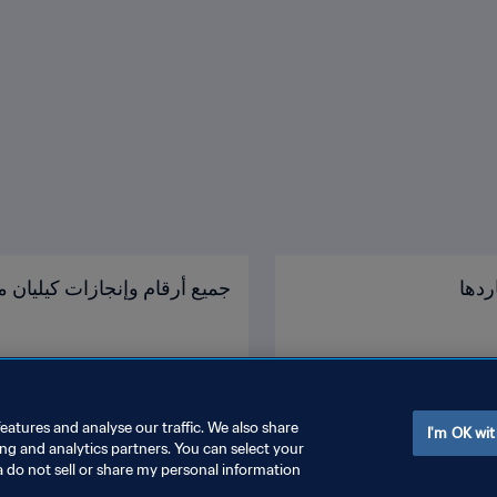
ردها
جميع أرقام وإنجازات كيليان م
eatures and analyse our traffic. We also share
I'm OK wit
ing and analytics partners. You can select your
a do not sell or share my personal information