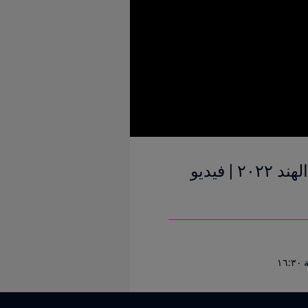
تشيلي ونيوزيلندا | المجموعة ٢ | كأس العالم للسيدات تحت ١٧ سنة الهند ٢٠٢٢ | فيديو