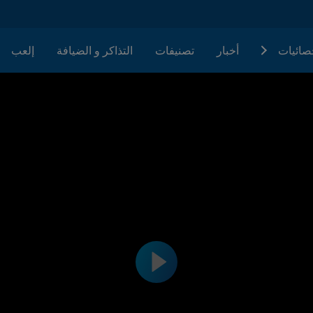
حصائيات
أخبار
تصنيفات
التذاكر و الضيافة
إلعب