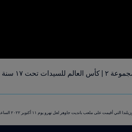
 أقيمت على ملعب بانديت جاوهر لعل نهرو يوم ١١ أكتوبر ٢٠٢٢ الساعة ١٦:٣٠