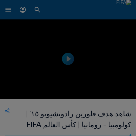
شاهد هدف فلورين رادوتشيويو ١٥' |
كولومبيا - رومانيا | كأس العالم FIFA
الولايات المتحدة ١٩٩٤