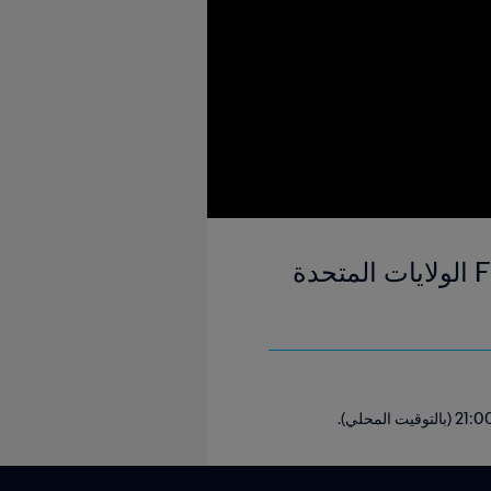
إنتر ميامي ضد بالميراس | المجموعة الأولى | كأس العالم للأندية FIFA الولايات المتحدة