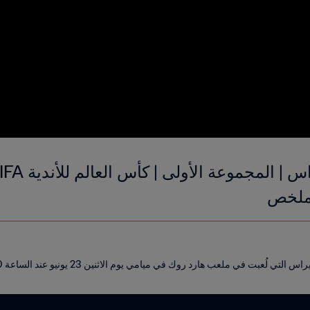
ي ملعب هارد روك في ميامي يوم الاثنين 23 يونيو عند الساعة 21:00 (بالتوقيت المحلي).