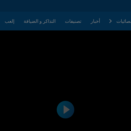
حصائيات
أخبار
تصنيفات
التذاكر و الضيافة
إلعب