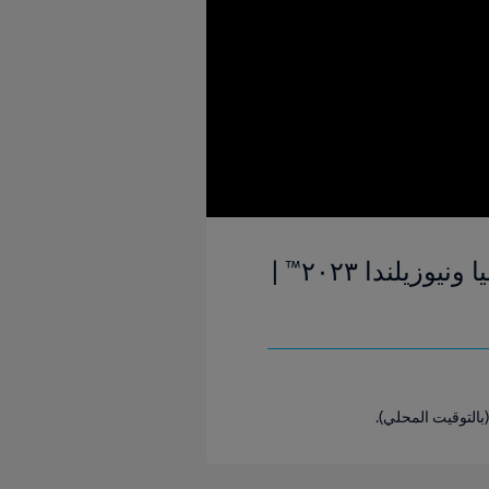
سويسرا ونيوزيلندا | المجموعة ١ | كأس العالم للسيدات FIFA أستراليا ونيوزيلندا ٢٠٢٣™ |