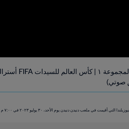
ق صوتي)
 في ملعب دنيدن دنيدن يوم الأحد، ٣٠ يوليو ٢٠٢٣ في ٧:٠٠ م (بالتوقيت المحلي).