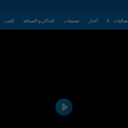
حصائيات
أخبار
تصنيفات
التذاكر و الضيافة
إلعب