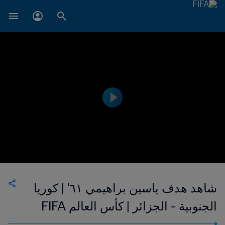
شاهد هدف ياسين براهيمي ٦١' | كوريا
الجنوبية - الجزائر | كأس العالم FIFA
البرازيل ٢٠١٤