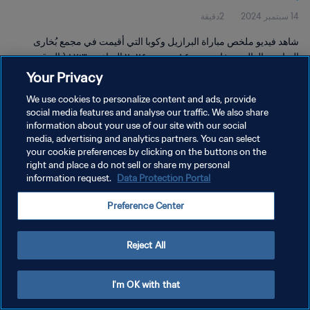
14 سبتمبر 2024
2دقيقة
شاهد فيديو ملخص مباراة البرازيل وكوبا التي أقيمت في مجمع بُخارى
الرياضي العالمي بخارى يوم ١٤ سبتمبر ٢٠٢٤ الساعة ١٧:٣٠ (بالتوقيت
المحلي).
Your Privacy
We use cookies to personalize content and ads, provide
social media features and analyse our traffic. We also share
information about your use of our site with our social
media, advertising and analytics partners. You can select
your cookie preferences by clicking on the buttons on the
سياسة الخصوصية
right and place a do not sell or share my personal
information request.
Data Protection Portal
شروط الخدمة
Preference Center
إدارة تفضيلات ملفات تعريف الارتباط
حقوق النشر والطبع والتأليف © ١٩٩٤ - ٢٠٢٦ FIFA. جميع الحقوق محفوظة.
Reject All
I'm OK with that