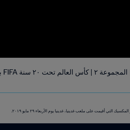
يك التي أقيمت على ملعب غدينيا، غدينيا يوم الأربعاء ٢٩ مايو ٢٠١٩.