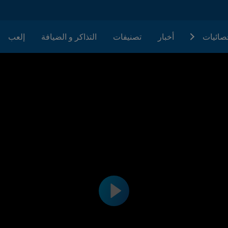
حصائيات
أخبار
تصنيفات
التذاكر و الضيافة
إلعب