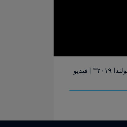
الإكوادور والمكسيك | المجموعة ٢ | كأس العالم تحت ٢٠ سنة FIFA بولندا ٢٠١٩™ | فيديو