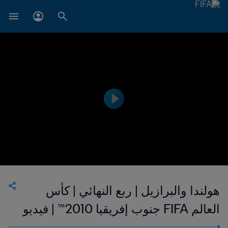
هولندا والبرازيل | ربع النهائي | كأس
العالم FIFA جنوب إفريقيا 2010™ | فيديو
ملخص مطول