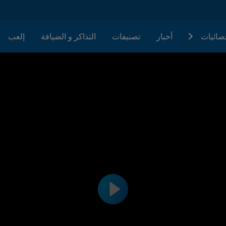
حصائيات
أخبار
تصنيفات
التذاكر و الضيافة
إلعب