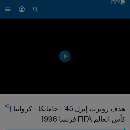
هدف روبرت إيرل 45' | جامايكا - كرواتيا |
كأس العالم FIFA فرنسا 1998