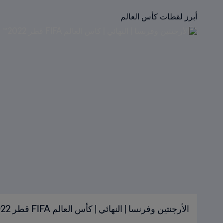
أبرز لقطات كأس العالم
الأرجنتين وفرنسا | النهائي | كأس العالم FIFA قطر 2022™ | الملخص