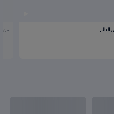
العالم
من ال
عرض الكل