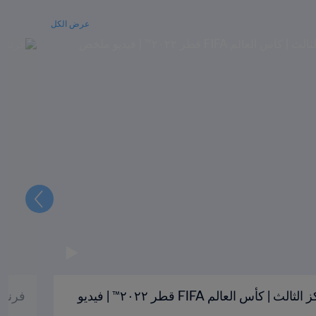
عرض الكل
التالي
كرواتيا والمغرب | تحديد المركز الثالث | كأس العالم FIFA قطر ٢٠٢٢™ | فيديو
فرنسا وا