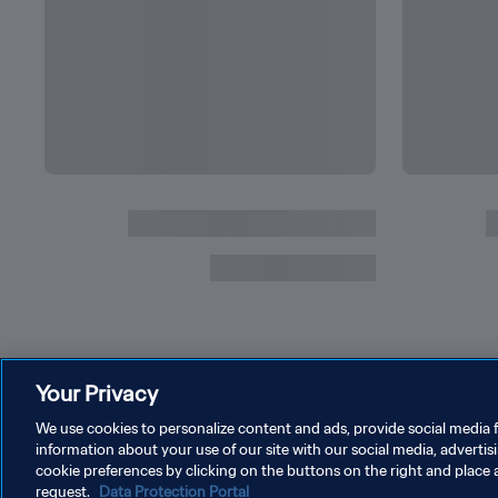
التالي
بابي في كأس العالم
جميع أبطال 
Your Privacy
We use cookies to personalize content and ads, provide social media f
information about your use of our site with our social media, advertis
cookie preferences by clicking on the buttons on the right and place 
request.
Data Protection Portal