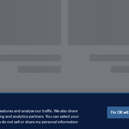
ردها
جميع أرقام وإنجازات كيليان م
eatures and analyse our traffic. We also share
I'm OK wit
ing and analytics partners. You can select your
a do not sell or share my personal information