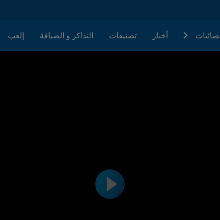
حصائيات
أخبار
تصنيفات
التذاكر و الضيافة
إلعب