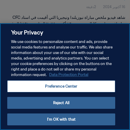
16 أكتوبر 2024
2دقيقة
ملخص
شاهد فيديو ملخص مباراة نيوزيلندا ونيجيريا التي أقيمت في استاد CFC
سانتياغو دي لوس كاباليروس يوم ١٦ أكتوبر ٢٠٢٤ الساعة ١٦:٠٠ (بالتوقيت
المحلي).
Your Privacy
We use cookies to personalize content and ads, provide
social media features and analyse our traffic. We also share
information about your use of our site with our social
media, advertising and analytics partners. You can select
your cookie preferences by clicking on the buttons on the
سياسة الخصوصية
right and place a do not sell or share my personal
information request.
Data Protection Portal
شروط الخدمة
Preference Center
إدارة تفضيلات ملفات تعريف الارتباط
حقوق النشر والطبع والتأليف © ١٩٩٤ - ٢٠٢٦ FIFA. جميع الحقوق محفوظة.
Reject All
I'm OK with that