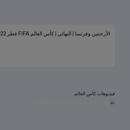
الأرجنتين وفرنسا | النهائي | كأس العالم FIFA قطر 2022™ | الملخص
فيديوهات كأس العالم