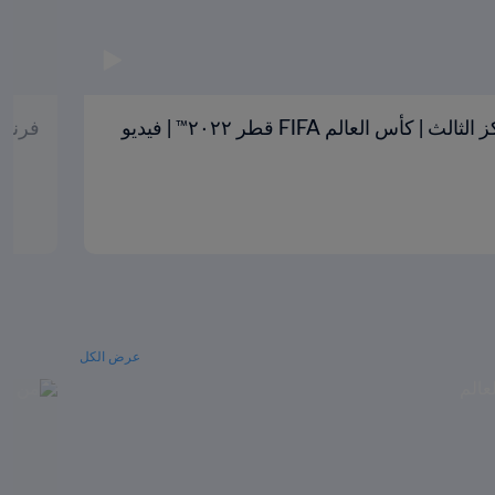
كرواتيا والمغرب | تحديد المركز الثالث | كأس العالم FIFA قطر ٢٠٢٢™ | فيديو
فرنسا وا
عرض الكل