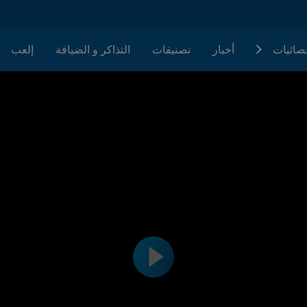
حصائيات
أخبار
تصنيفات
التذاكر و الضيافة
إلعب