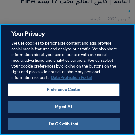
الثانية | كأس العالم تحت 17 سنة FIFA
قطر 2025™ | أبرز اللقطات
3 نوفمبر 2025
2دقيقة
شاهد أبرز لقطات مباراة كاليدونيا الجديدة والبرتغال التي أُقيمت في أسباير
Your Privacy
زون، الدوحة، يوم الإثنين 3 نوفمبر، في الساعة 18:15 (بالتوقيت المحلي).
We use cookies to personalize content and ads, provide
social media features and analyse our traffic. We also share
information about your use of our site with our social
media, advertising and analytics partners. You can select
your cookie preferences by clicking on the buttons on the
right and place a do not sell or share my personal
سياسة الخصوصية
information request.
Data Protection Portal
شروط الخدمة
Preference Center
إدارة تفضيلات ملفات تعريف الارتباط
حقوق النشر والطبع والتأليف © ١٩٩٤ - ٢٠٢٦ FIFA. جميع الحقوق محفوظة.
Reject All
I'm OK with that