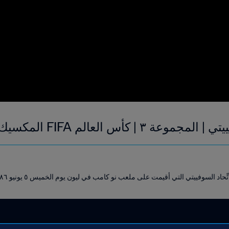
لعالم FIFA المكسيك ١٩٨٦ | فيديو ملخص
اد السوفييتي التي أقيمت على ملعب نو كامب في ليون يوم الخميس ٥ يونيو ١٩٨٦.