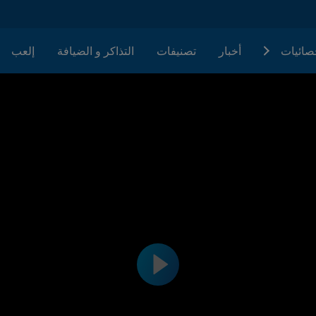
حصائيات
أخبار
تصنيفات
التذاكر و الضيافة
إلعب