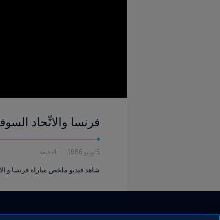
فرنسا والاتِّحاد السوفييتي | المجموعة ٣ | كأس ا
5 يونيو 1986
4دقيقة
شاهد فيديو ملخص مباراة فرنسا و الاتِّح