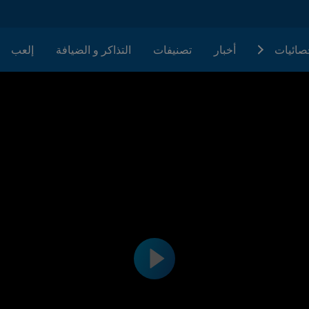
حصائيات
أخبار
تصنيفات
التذاكر و الضيافة
إلعب