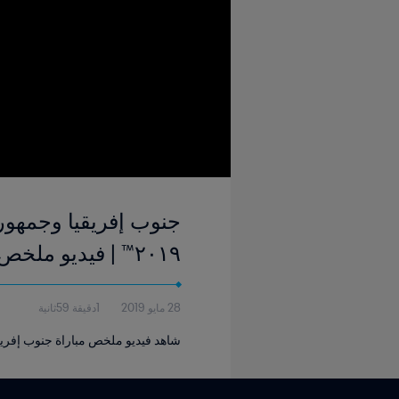
٢٠١٩™ | فيديو ملخص
28 مايو 2019
1دقيقة 59ثانية
شاهد فيديو ملخص مباراة جنوب إفريقيا و 