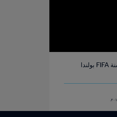
جنوب إفريقيا وجمهورية كوريا | المجموعة ٦ | كأس العالم تحت ٢٠ سنة FIFA بولندا