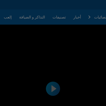
حصائيات
أخبار
تصنيفات
التذاكر و الضيافة
إلعب