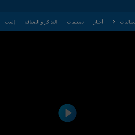
حصائيات
أخبار
تصنيفات
التذاكر و الضيافة
إلعب